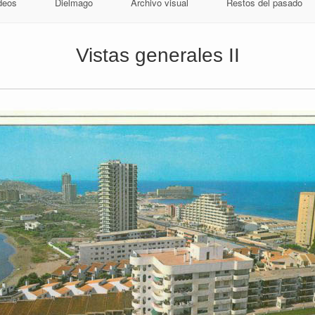
deos
Dielmago
Archivo visual
Restos del pasado
Vistas generales II