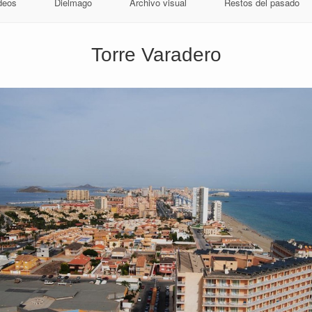
deos
Dielmago
Archivo visual
Restos del pasado
Torre Varadero