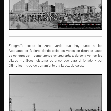
Fotografía desde la zona verde que hay junto a los
Apartamentos Malaret donde podemos verlos en distintas fases
de construcción; comenzando de izquierda a derecha vemos los
pilares metálicos, sistema de encofrado para el forjado y por
último los muros de cerramiento y a la vez de carga.