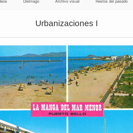
deos
Dielmago
Archivo visual
Restos del pasado
Urbanizaciones I