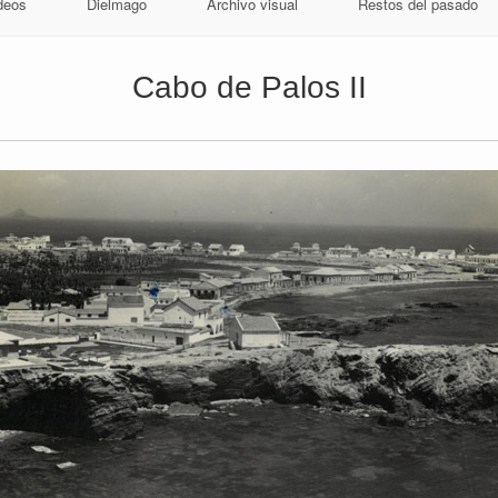
deos
Dielmago
Archivo visual
Restos del pasado
Cabo de Palos II