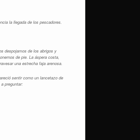
ncia la llegada de los pescadores.
Nos despojamos de los abrigos y
ponernos de pie. La áspera costa,
atravesar una estrecha faja arenosa.
pareció sentir como un lancetazo de
 a preguntar: