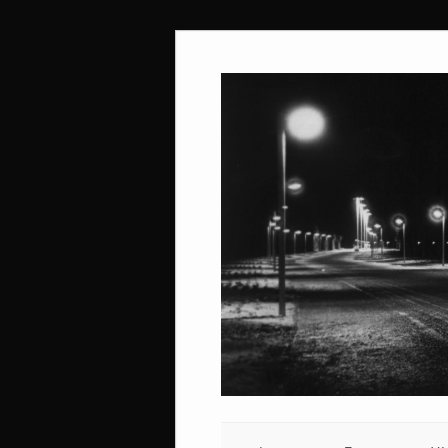
Ir
al
contenido