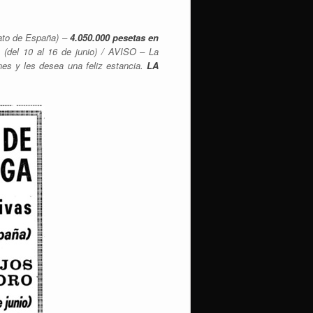
ato de España) –
4.050.000 pesetas en
 (del 10 al 16 de junio) / AVISO – La
nes y les desea una feliz estancia.
LA