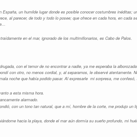
 España, un humilde lugar donde es posible conocer costumbres inéditas; un 
ce, al parecer, de todo y todo lo posee; que ofrece en cada hora, en cada seg
ue…
traídamente en el mar, ignorado de los multimillonarios, es Cabo de Palos.
drugada, con el temor de no encontrar a nadie, ya me esperaba la alborozada
ndí con otro, no menos cordial, y, al separarnos, le observé atentamente. No
 mala noche que había podido pasar. Al expresarle mi sorpresa, me confesó, 
vanto a esta misma hora.
francamente alarmado.
ndió, con un tono tan natural, que a mí, hombre de la corte, me produjo un li
iándome hacia la playa, donde el mar aún dormía su sueño profundo, mi hué