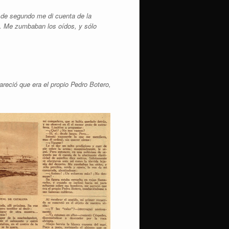
a de segundo me di cuenta de la
to. Me zumbaban los oídos, y sólo
reció que era el propio Pedro Botero,