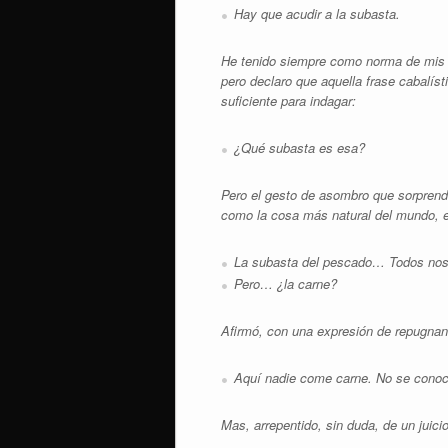
Hay que acudir a la subasta.
He tenido siempre como norma de mis a
pero declaro que aquella frase cabalís
suficiente para indagar:
¿Qué subasta es esa?
Pero el gesto de asombro que sorprendí
como la cosa más natural del mundo, e
La subasta del pescado… Todos nos 
Pero… ¿la carne?
Afirmó, con una expresión de repugnan
Aquí nadie come carne. No se conoc
Mas, arrepentido, sin duda, de un juici