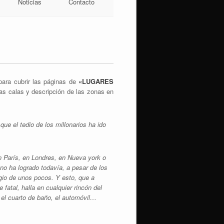
Noticias
Contacto
para cubrir las páginas de
«LUGARES
 las calas y descripción de las zonas en
ue el tedio de los millonarios ha ido
en París, en Londres, en Nueva york o
 no ha logrado todavía, a pesar de los
gio de unos pocos. Y esto, que a
 fatal, halla en cualquier rincón del
 el cuarto de baño, el automóvil…