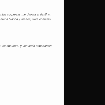
antas sorpresas me depara el destino;
 arena blanca y reseca, tuve el ánimo
no obstante, y, sin darle importancia,