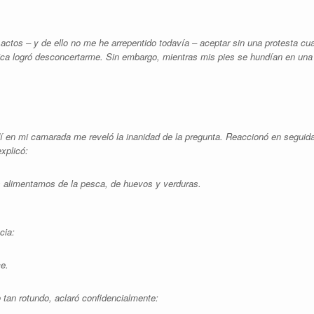
ctos – y de ello no me he arrepentido todavía – aceptar sin una protesta cu
tica logró desconcertarme. Sin embargo, mientras mis pies se hundían en una
 en mi camarada me reveló la inanidad de la pregunta. Reaccionó en seguida, 
xplicó:
alimentamos de la pesca, de huevos y verduras.
cia:
e.
o tan rotundo, aclaró confidencialmente: