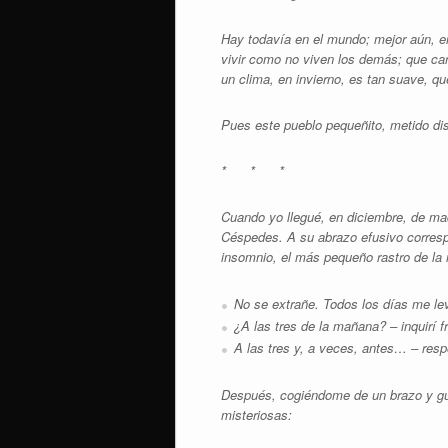
Hay todavía en el mundo; mejor aún, en
vivir como no viven los demás; que care
un clima, en invierno, es tan suave, q
Pues este pueblo pequeñito, metido dis
* * *
Cuando yo llegué, en diciembre, de ma
Céspedes. A su abrazo efusivo correspo
insomnio, el más pequeño rastro de la
No se extrañe. Todos los días me le
¿A las tres de la mañana? – inquirí 
A las tres y, a veces, antes… – respo
Después, cogiéndome de un brazo y gu
misteriosas: