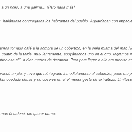
 a un pollo, a una gallina… ¡Pero nada más!
ra”, hallándose congregados los habitantes del pueblo. Aguardaban con impacie
íamos tomado café a la sombra de un cobertizo, en la orilla misma del mar. 
s cuatro de la tarde, muy lentamente, apoyándonos uno en el otro, logramos 
reciase allí, a diez metros de distancia. Pero para llegar a ella era preciso 
 avancé un pie, y tuve que reintegrarlo inmediatamente al cobertizo, pues me 
bía quedado detrás y no observé en él el menor gesto de extrañeza. Limitóse
 mas él ordenó, sin querer oírme: