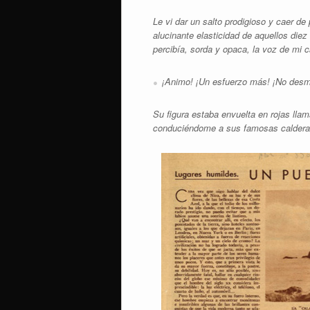
Le vi dar un salto prodigioso y caer d
alucinante elasticidad de aquellos die
percibía, sorda y opaca, la voz de mi
¡Animo! ¡Un esfuerzo más! ¡No des
Su figura estaba envuelta en rojas lla
conduciéndome a sus famosas caldera