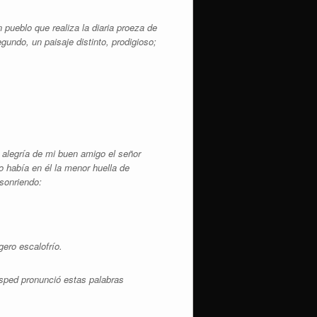
pueblo que realiza la diaria proeza de
undo, un paisaje distinto, prodigioso;
 alegría de mi buen amigo el señor
 había en él la menor huella de
sonriendo:
gero escalofrío.
sped pronunció estas palabras