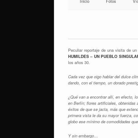
Inicio
Fotos
Ví
Peculiar reportaje de una visita de un
HUMILDES – UN PUEBLO SINGULA
los años 30.
Cada vez que oigo hablar del dulce clim
dando, con el tiempo, un dorado presti
¿Qué van a encontrar allí, en efecto, l
en Berlín; flores artificiales, obtenid
éxitos de que se jacta, más que extend
primera vista le da su mayor fuerza, con
globo ese mínimo de comodidades que el
Y sin embargo…