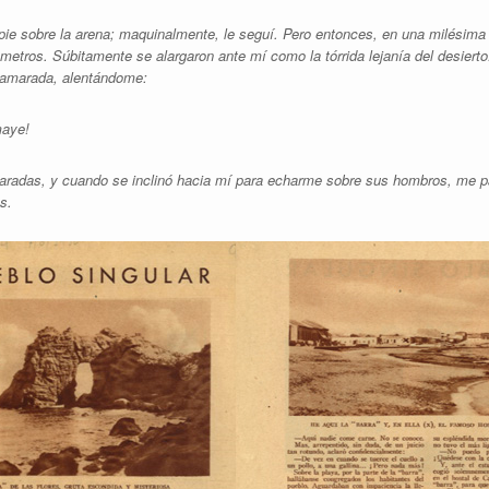
e pie sobre la arena; maquinalmente, le seguí. Pero entonces, en una milésim
z metros. Súbitamente se alargaron ante mí como la tórrida lejanía del desier
 camarada, alentándome:
maye!
maradas, y cuando se inclinó hacia mí para echarme sobre sus hombros, me pa
s.