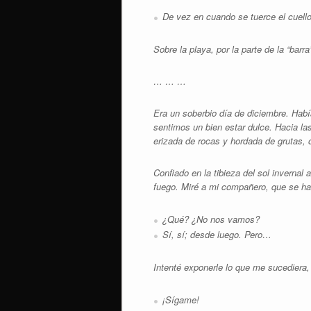
De vez en cuando se tuerce el cuello
Sobre la playa, por la parte de la “bar
… … …
Era un soberbio día de diciembre. Hab
sentimos un bien estar dulce. Hacia la
erizada de rocas y hordada de grutas, of
Confiado en la tibieza del sol invernal
fuego. Miré a mi compañero, que se ha
¿Qué? ¿No nos vamos?
Sí, sí; desde luego. Pero…
Intenté exponerle lo que me sucediera,
¡Sígame!