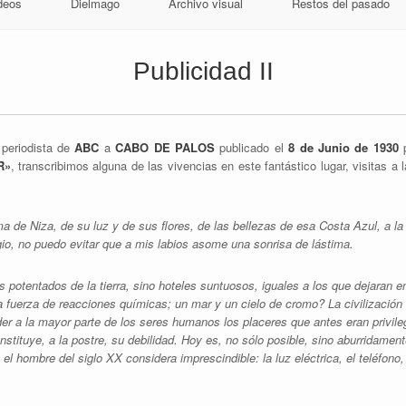
deos
Dielmago
Archivo visual
Restos del pasado
Publicidad II
 periodista de
ABC
a
CABO DE PALOS
publicado el
8 de Junio de 1930
R»
, transcribimos alguna de las vivencias en este fantástico lugar, visitas a
a de Niza, de su luz y de sus flores, de las bellezas de esa Costa Azul, a la q
gio, no puedo evitar que a mis labios asome una sonrisa de lástima.
os potentados de la tierra, sino hoteles suntuosos, iguales a los que dejaran 
as a fuerza de reacciones químicas; un mar y un cielo de cromo? La civilización
er a la mayor parte de los seres humanos los placeres que antes eran privile
stituye, a la postre, su debilidad. Hoy es, no sólo posible, sino aburridamente
 hombre del siglo XX considera imprescindible: la luz eléctrica, el teléfono,