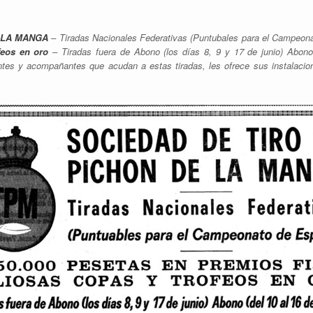
 LA MANGA
– Tiradas Nacionales Federativas (Puntubales para el Campeon
feos en oro
– Tiradas fuera de Abono (los días 8, 9 y 17 de junio) Abono
ntes y acompañantes que acudan a estas tiradas, les ofrece sus instalacio